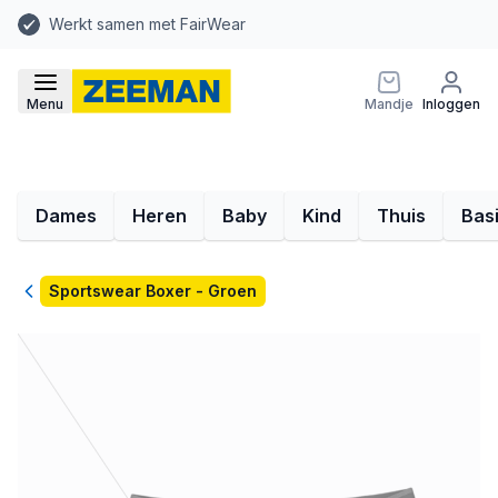
Werkt samen met FairWear
Menu
Mandje
Inloggen
Dames
Heren
Baby
Kind
Thuis
Bas
Terug
Sportswear Boxer - Groen