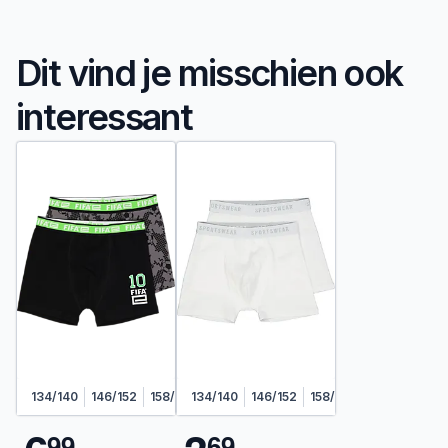
Dit vind je misschien ook
interessant
134/140
146/152
158/164
134/140
170/176
146/152
158/164
170/176
9
9
6
9