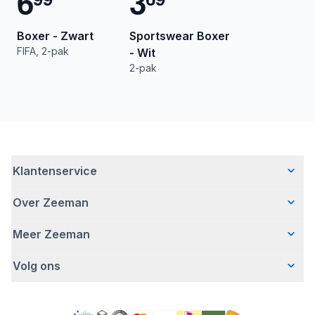
6
3
Boxer - Zwart
Sportswear Boxer
FIFA, 2-pak
- Wit
2-pak
Klantenservice
Over Zeeman
Veelgestelde vragen
Contact
Meer Zeeman
Wie wij zijn
Bezorgen
Ons verhaal
Betalen
Volg ons
Veiligheidswaarschuwing
Hoe wij verantwoord ondernemen
Retourneren
Affiliate programma
Werken bij Zeeman
Garantie
Facebook
Fraude en nepacties
Zeeman Corporate
Account