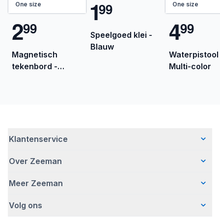
1
9
9
One size
One size
2
4
9
9
9
9
Speelgoed klei -
Blauw
Magnetisch
Waterpistool 
tekenbord -
Multi-color
Blauw
Klantenservice
Over Zeeman
Veelgestelde vragen
Contact
Meer Zeeman
Wie wij zijn
Bezorgen
Ons verhaal
Betalen
Volg ons
Veiligheidswaarschuwing
Hoe wij verantwoord ondernemen
Retourneren
Affiliate programma