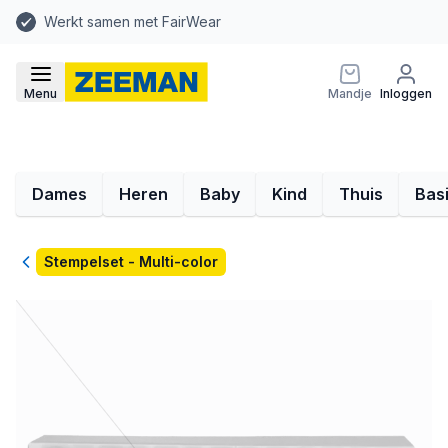
Werkt samen met FairWear
Menu
Mandje
Inloggen
Dames
Heren
Baby
Kind
Thuis
Bas
Terug
Stempelset - Multi-color