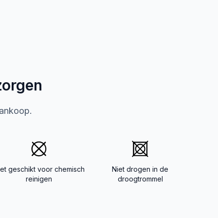
zorgen
aankoop.
iet geschikt voor chemisch
Niet drogen in de
reinigen
droogtrommel