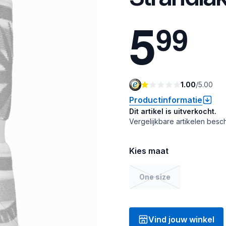
5
9
9
1.00
/
5.00
Productinformatie
Dit artikel is uitverkocht.
Vergelijkbare artikelen besch
Kies maat
One size
Vind jouw winkel