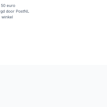
f 50 euro
rgd door PostNL
e winkel