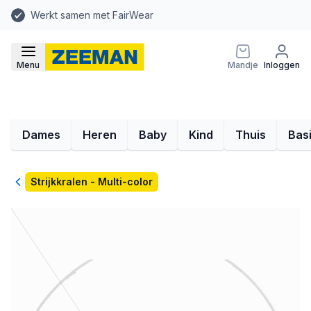
Werkt samen met FairWear
Menu
Mandje
Inloggen
Dames
Heren
Baby
Kind
Thuis
Bas
Terug
Strijkkralen - Multi-color