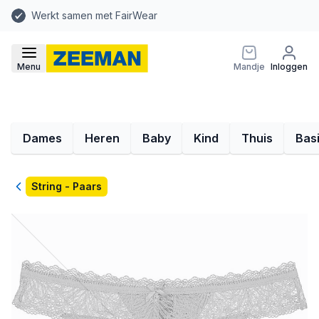
Werkt samen met FairWear
Menu
Mandje
Inloggen
Dames
Heren
Baby
Kind
Thuis
Bas
Terug
String - Paars