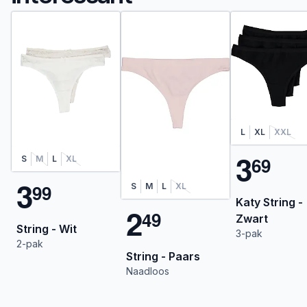
L
XL
XXL
3
6
9
S
M
L
XL
3
9
9
S
M
L
XL
Katy String -
2
4
9
Zwart
String - Wit
3-pak
2-pak
String - Paars
Naadloos