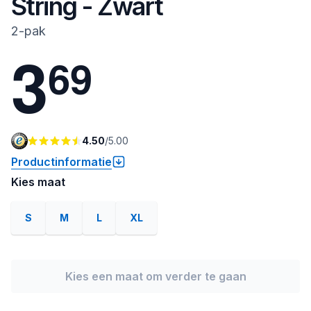
String - Zwart
2-pak
3
6
9
4.50
/
5.00
Productinformatie
Kies maat
S
M
L
XL
Kies een maat om verder te gaan