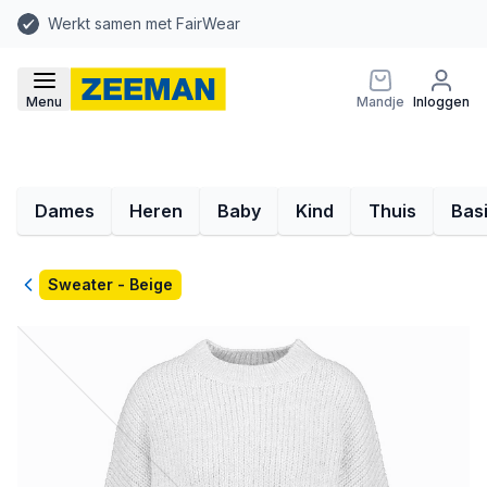
Werkt samen met FairWear
Menu
Mandje
Inloggen
Dames
Heren
Baby
Kind
Thuis
Bas
Terug
Sweater - Beige