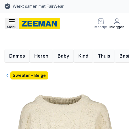
Werkt samen met FairWear
Menu
Mandje
Inloggen
Dames
Heren
Baby
Kind
Thuis
Bas
Terug
Sweater - Beige