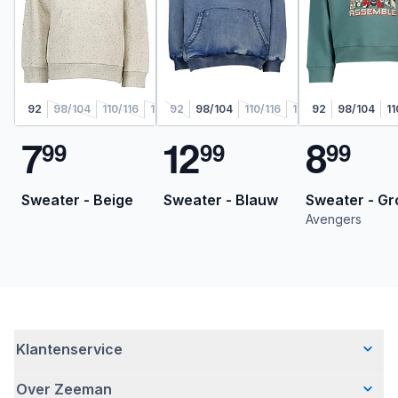
92
98/104
110/116
122/128
92
98/104
110/116
122/128
92
98/104
11
7
1
2
8
9
9
9
9
9
9
Sweater - Beige
Sweater - Blauw
Sweater - Gr
Avengers
Klantenservice
Over Zeeman
Veelgestelde vragen