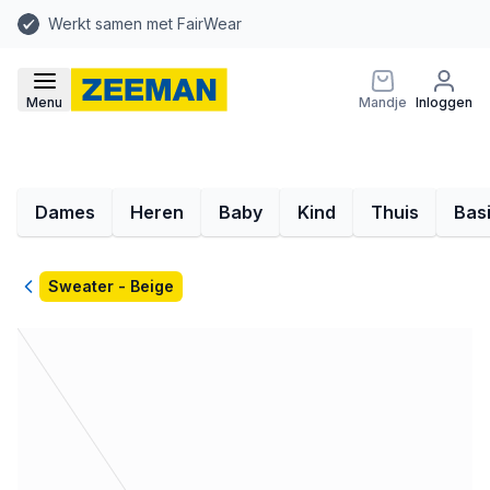
Werkt samen met FairWear
Menu
Mandje
Inloggen
Dames
Heren
Baby
Kind
Thuis
Bas
Terug
Sweater - Beige