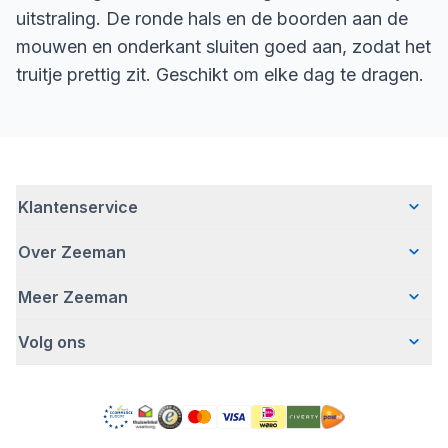
uitstraling. De ronde hals en de boorden aan de
mouwen en onderkant sluiten goed aan, zodat het
truitje prettig zit. Geschikt om elke dag te dragen.
Klantenservice
Over Zeeman
Veelgestelde vragen
Contact
Meer Zeeman
Wie wij zijn
Bezorgen
Ons verhaal
Betalen
Volg ons
Veiligheidswaarschuwing
Hoe wij verantwoord ondernemen
Retourneren
Affiliate programma
Werken bij Zeeman
Garantie
Facebook
Fraude en nepacties
Zeeman Corporate
Account
Pinterest
Gratis romperactie
MVO jaarverslag
Winkels
TikTok
Pers
Toegankelijkheid