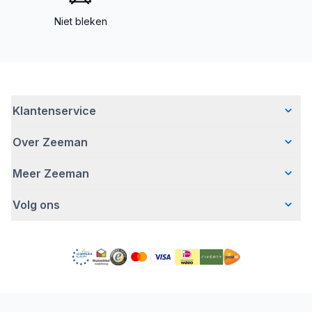
Niet bleken
Klantenservice
Over Zeeman
Veelgestelde vragen
Contact
Meer Zeeman
Wie wij zijn
Bezorgen
Ons verhaal
Betalen
Volg ons
Veiligheidswaarschuwing
Hoe wij verantwoord ondernemen
Retourneren
Affiliate programma
Werken bij Zeeman
Garantie
Facebook
Fraude en nepacties
Zeeman Corporate
Account
Pinterest
Gratis romperactie
MVO jaarverslag
Winkels
TikTok
Pers
Toegankelijkheid
Detergenten
YouTube
Onze campagnes
Conformiteitsverklaringen
Instagram
Zeeman Zakelijk