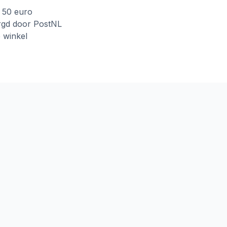
f 50 euro
rgd door PostNL
e winkel