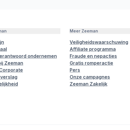
man
Meer Zeeman
jn
Veiligheidswaarschuwing
aal
Affiliate programma
verantwoord ondernemen
Fraude en nepacties
ij Zeeman
Gratis romperactie
Corporate
Pers
verslag
Onze campagnes
lijkheid
Zeeman Zakelijk