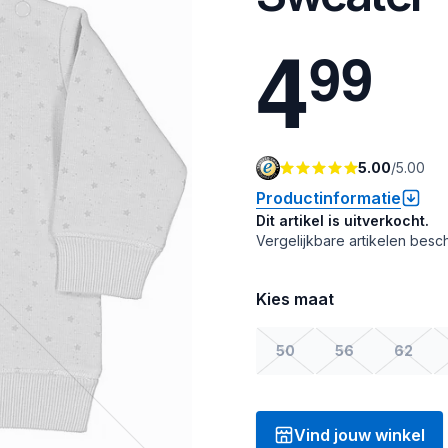
4
9
9
5.00
/
5.00
Productinformatie
Dit artikel is uitverkocht.
Vergelijkbare artikelen besch
Kies maat
50
56
62
Vind jouw winkel