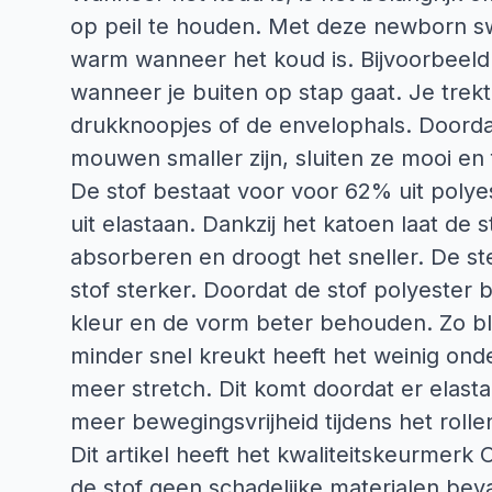
op peil te houden. Met deze newborn swe
warm wanneer het koud is. Bijvoorbeeld w
wanneer je buiten op stap gaat. Je trek
drukknoopjes of de envelophals. Doorda
mouwen smaller zijn, sluiten ze mooi en f
De stof bestaat voor voor 62% uit poly
uit elastaan. Dankzij het katoen laat de
absorberen en droogt het sneller. De st
stof sterker. Doordat de stof polyester be
kleur en de vorm beter behouden. Zo bli
minder snel kreukt heeft het weinig ond
meer stretch. Dit komt doordat er elasta
meer bewegingsvrijheid tijdens het rolle
Dit artikel heeft het kwaliteitskeurmerk
de stof geen schadelijke materialen beva