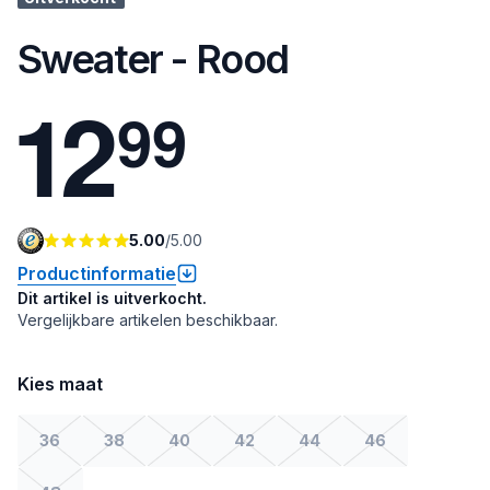
Sweater - Rood
1
2
9
9
5.00
/
5.00
Productinformatie
Dit artikel is uitverkocht.
Vergelijkbare artikelen beschikbaar.
Kies maat
36
38
40
42
44
46