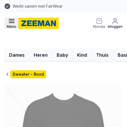
Werkt samen met FairWear
Menu
Mandje
Inloggen
Dames
Heren
Baby
Kind
Thuis
Bas
Terug
Sweater - Rood