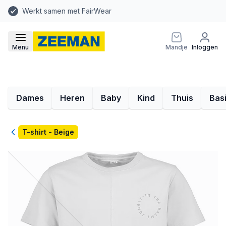
Werkt samen met FairWear
Menu
Mandje
Inloggen
Dames
Heren
Baby
Kind
Thuis
Bas
Terug
T-shirt - Beige