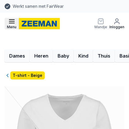
Werkt samen met FairWear
Menu
Mandje
Inloggen
Dames
Heren
Baby
Kind
Thuis
Bas
Terug
T-shirt - Beige