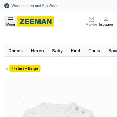
Werkt samen met FairWear
Menu
Mandje
Inloggen
Dames
Heren
Baby
Kind
Thuis
Bas
Terug
T-shirt - Beige