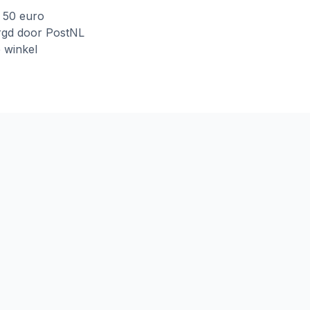
f 50 euro
rgd door PostNL
e winkel