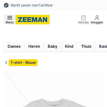
Werkt samen met FairWear
Menu
Mandje
Inloggen
Dames
Heren
Baby
Kind
Thuis
Bas
Terug
T-shirt - Blauw