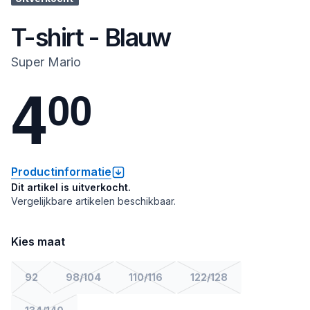
T-shirt - Blauw
Super Mario
4
0
0
Productinformatie
Dit artikel is uitverkocht.
Vergelijkbare artikelen beschikbaar.
Kies maat
92
98/104
110/116
122/128