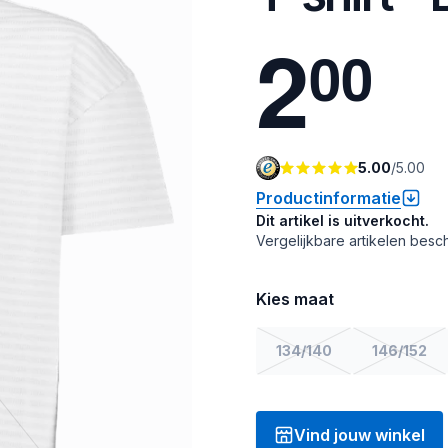
2
0
0
5.00
/
5.00
Productinformatie
Dit artikel is uitverkocht.
Vergelijkbare artikelen besch
Kies maat
134/140
146/152
Vind jouw winkel