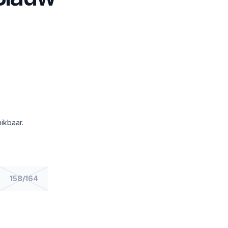
ikbaar.
158/164