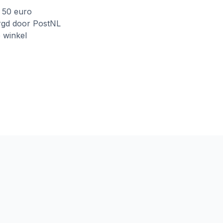
f 50 euro
rgd door PostNL
e winkel