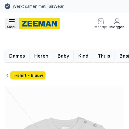
Werkt samen met FairWear
Menu
Mandje
Inloggen
Dames
Heren
Baby
Kind
Thuis
Bas
Terug
T-shirt - Blauw