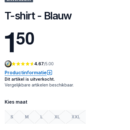
T-shirt - Blauw
1
5
0
4.67
/
5.00
Productinformatie
Dit artikel is uitverkocht.
Vergelijkbare artikelen beschikbaar.
Kies maat
S
M
L
XL
XXL