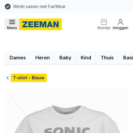
Werkt samen met FairWear
Menu
Mandje
Inloggen
Dames
Heren
Baby
Kind
Thuis
Bas
Terug
T-shirt - Blauw