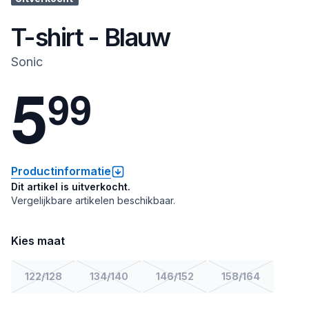
T-shirt - Blauw
Sonic
5
9
9
Productinformatie
Dit artikel is uitverkocht.
Vergelijkbare artikelen beschikbaar.
Kies maat
122/128
134/140
146/152
158/164