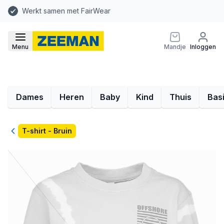
Werkt samen met FairWear
Menu
Mandje
Inloggen
Dames
Heren
Baby
Kind
Thuis
Bas
Terug
T-shirt - Bruin