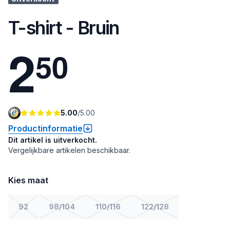
T-shirt - Bruin
2
5
0
5.00
/
5.00
Productinformatie
Dit artikel is uitverkocht.
Vergelijkbare artikelen beschikbaar.
Kies maat
92
98/104
110/116
122/128