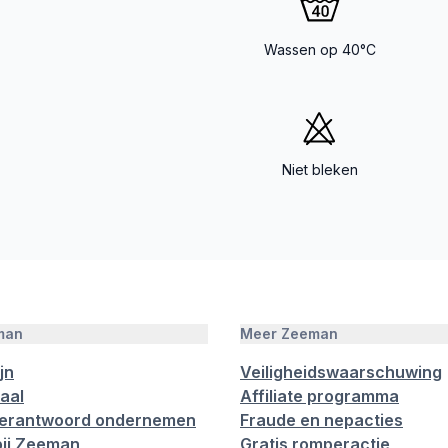
Wassen op 40°C
Niet bleken
man
Meer Zeeman
jn
Veiligheidswaarschuwing
aal
Affiliate programma
verantwoord ondernemen
Fraude en nepacties
ij Zeeman
Gratis romperactie