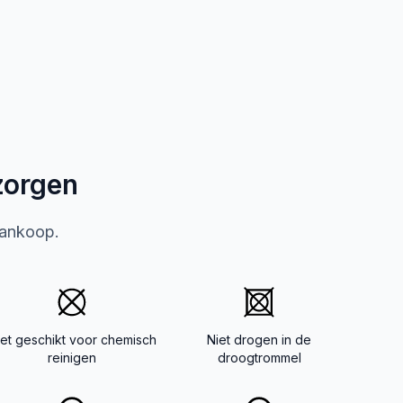
zorgen
aankoop.
iet geschikt voor chemisch
Niet drogen in de
reinigen
droogtrommel