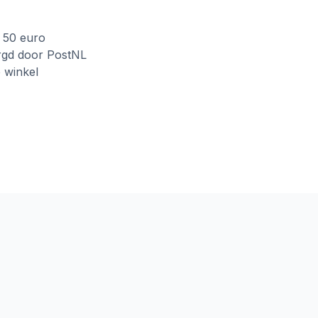
f 50 euro
rgd door PostNL
e winkel