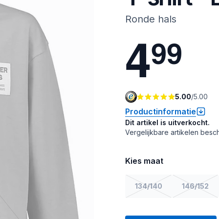
Ronde hals
4
9
9
5.00
/
5.00
Productinformatie
Dit artikel is uitverkocht.
Vergelijkbare artikelen besch
Kies maat
134/140
146/152