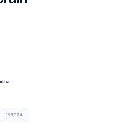
ikbaar.
158/164