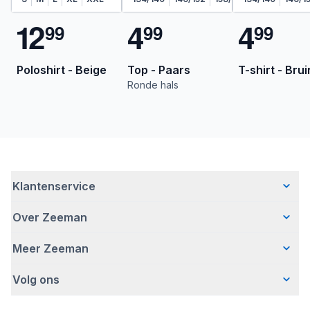
1
2
4
4
9
9
9
9
9
9
Poloshirt - Beige
Top - Paars
T-shirt - Brui
Ronde hals
Klantenservice
Over Zeeman
Veelgestelde vragen
Contact
Meer Zeeman
Wie wij zijn
Bezorgen
Ons verhaal
Betalen
Volg ons
Veiligheidswaarschuwing
Hoe wij verantwoord ondernemen
Retourneren
Affiliate programma
Werken bij Zeeman
Garantie