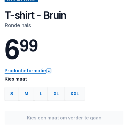
T-shirt - Bruin
Ronde hals
6
9
9
Productinformatie
Kies maat
S
M
L
XL
XXL
Kies een maat om verder te gaan