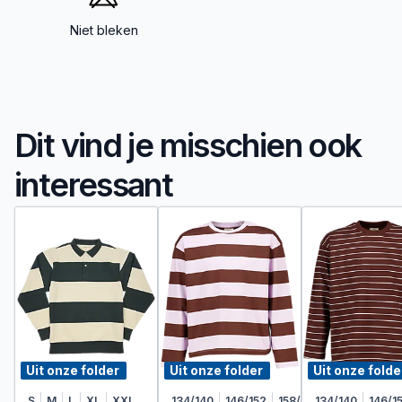
Niet bleken
Dit vind je misschien ook
interessant
Uit onze folder
Uit onze folder
Uit onze folde
S
M
L
XL
XXL
134/140
146/152
158/164
134/140
146/1