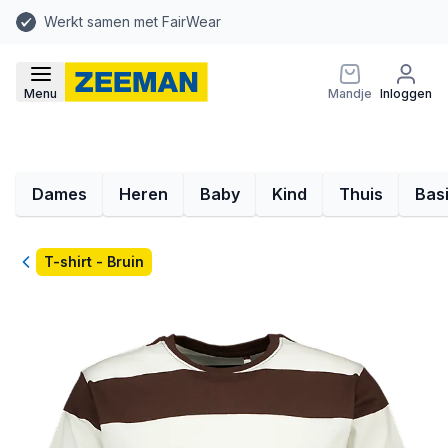
Werkt samen met FairWear
Menu
Mandje
Inloggen
Dames
Heren
Baby
Kind
Thuis
Bas
Terug
T-shirt - Bruin