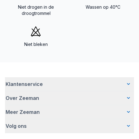
Niet drogen in de
Wassen op 40°C
droogtrommel
Niet bleken
Klantenservice
Over Zeeman
Veelgestelde vragen
Contact
Meer Zeeman
Wie wij zijn
Bezorgen
Ons verhaal
Betalen
Volg ons
Veiligheidswaarschuwing
Hoe wij verantwoord ondernemen
Retourneren
Affiliate programma
Werken bij Zeeman
Garantie