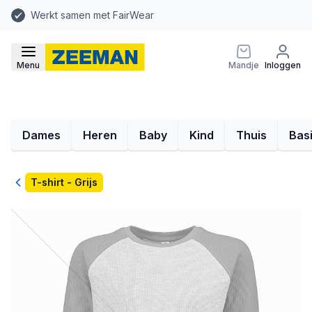
Werkt samen met FairWear
Menu
Mandje
Inloggen
Dames
Heren
Baby
Kind
Thuis
Bas
Terug
T-shirt - Grijs