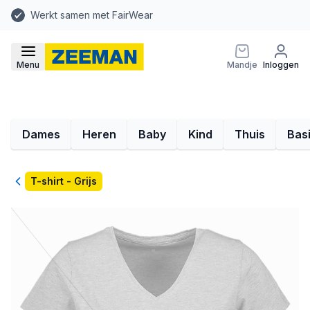
Werkt samen met FairWear
Menu
Mandje
Inloggen
Dames
Heren
Baby
Kind
Thuis
Bas
Terug
T-shirt - Grijs