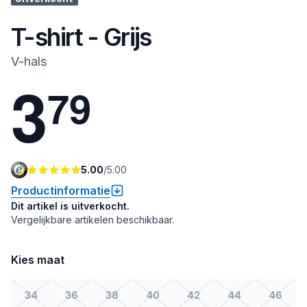
T-shirt - Grijs
V-hals
3
7
9
5.00
/
5.00
Productinformatie
Dit artikel is uitverkocht.
Vergelijkbare artikelen beschikbaar.
Kies maat
34
36
38
40
42
44
46