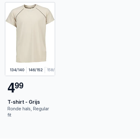
134/140
146/152
158/164
4
9
9
T-shirt - Grijs
Ronde hals, Regular
fit