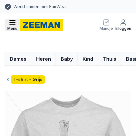
Werkt samen met FairWear
Menu
Mandje
Inloggen
Dames
Heren
Baby
Kind
Thuis
Bas
Terug
T-shirt - Grijs