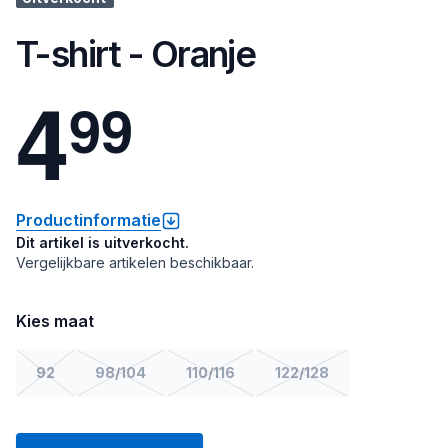
T-shirt - Oranje
4
9
9
Productinformatie
Dit artikel is uitverkocht.
Vergelijkbare artikelen beschikbaar.
Kies maat
92
98/104
110/116
122/128