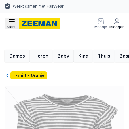
Werkt samen met FairWear
Menu
Mandje
Inloggen
Dames
Heren
Baby
Kind
Thuis
Bas
Terug
T-shirt - Oranje