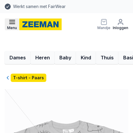
Werkt samen met FairWear
Menu
Mandje
Inloggen
Dames
Heren
Baby
Kind
Thuis
Bas
Terug
T-shirt - Paars