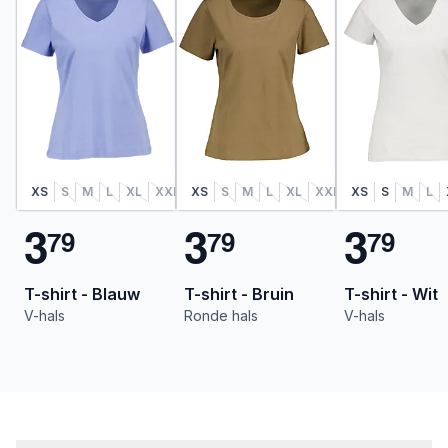
XS
S
M
L
XL
XXL
XS
S
M
L
XL
XXL
XS
S
M
L
3
3
3
7
9
7
9
7
9
T-shirt - Blauw
T-shirt - Bruin
T-shirt - Wit
V-hals
Ronde hals
V-hals