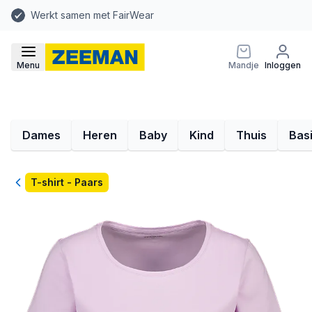
Werkt samen met FairWear
Menu
Mandje
Inloggen
Dames
Heren
Baby
Kind
Thuis
Bas
Terug
T-shirt - Paars