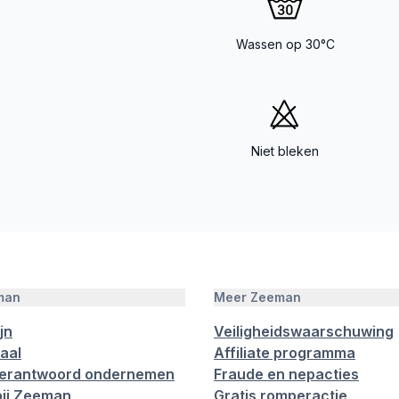
Wassen op 30°C
Niet bleken
man
Meer Zeeman
jn
Veiligheidswaarschuwing
aal
Affiliate programma
verantwoord ondernemen
Fraude en nepacties
ij Zeeman
Gratis romperactie