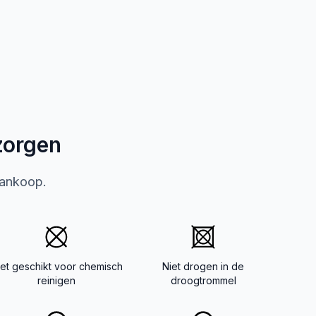
zorgen
aankoop.
iet geschikt voor chemisch
Niet drogen in de
reinigen
droogtrommel