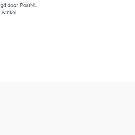
rgd door PostNL
e winkel