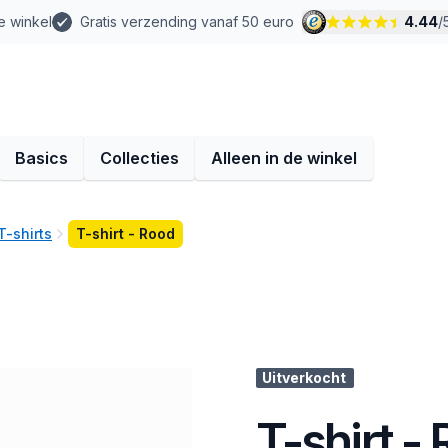
e winkel
Gratis verzending vanaf 50 euro
4.44
/
Basics
Collecties
Alleen in de winkel
T-shirts
T-shirt - Rood
Uitverkocht
T-shirt -