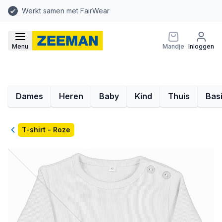
Werkt samen met FairWear
Menu
Mandje
Inloggen
Dames
Heren
Baby
Kind
Thuis
Bas
Terug
T-shirt - Roze