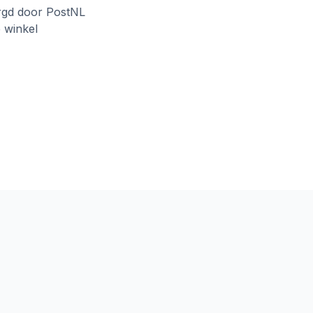
rgd door PostNL
e winkel