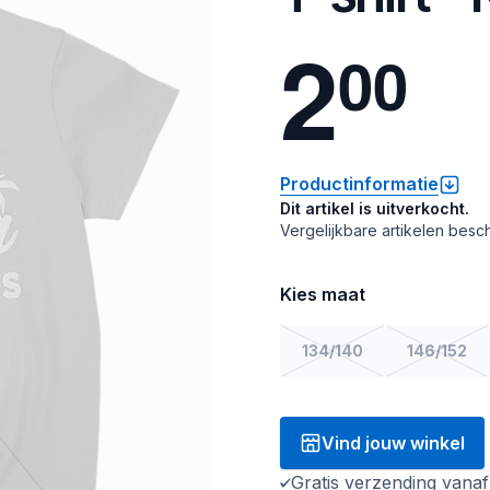
2
0
0
Productinformatie
Dit artikel is uitverkocht.
Vergelijkbare artikelen besch
Kies maat
134/140
146/152
Vind jouw winkel
Gratis verzending vana