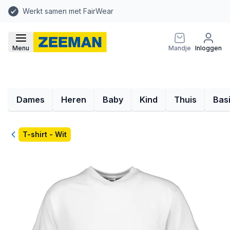
Werkt samen met FairWear
Menu
Mandje
Inloggen
Dames
Heren
Baby
Kind
Thuis
Bas
Terug
T-shirt - Wit