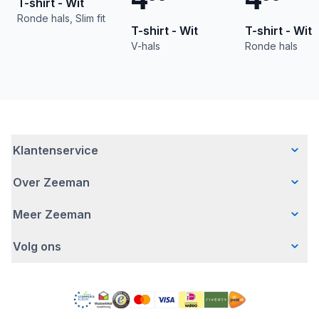
T-shirt - Wit
Ronde hals, Slim fit
T-shirt - Wit
T-shirt - Wit
V-hals
Ronde hals
Klantenservice
Over Zeeman
Veelgestelde vragen
Contact
Meer Zeeman
Wie wij zijn
Bezorgen
Ons verhaal
Betalen
Volg ons
Veiligheidswaarschuwing
Hoe wij verantwoord ondernemen
Retourneren
Affiliate programma
Werken bij Zeeman
Garantie
Facebook
Fraude en nepacties
Zeeman Corporate
Account
Pinterest
Gratis romperactie
MVO jaarverslag
Winkels
TikTok
Pers