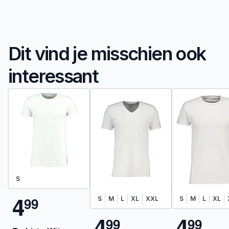
Dit vind je misschien ook
interessant
S
4
9
9
S
M
L
XL
XXL
S
M
L
XL
4
4
9
9
9
9