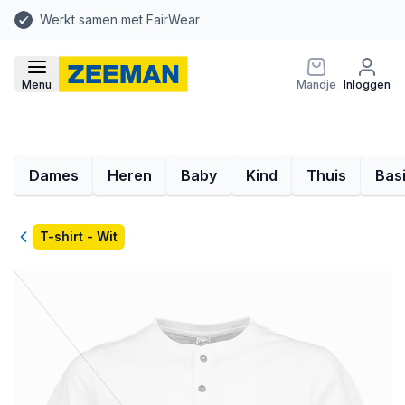
Werkt samen met FairWear
Menu
Mandje
Inloggen
Dames
Heren
Baby
Kind
Thuis
Bas
Terug
T-shirt - Wit