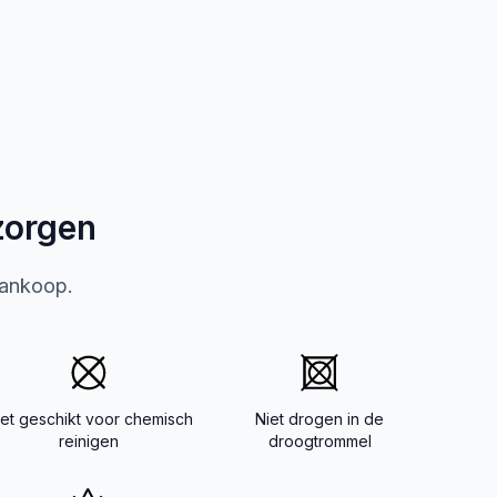
zorgen
aankoop.
iet geschikt voor chemisch
Niet drogen in de
reinigen
droogtrommel