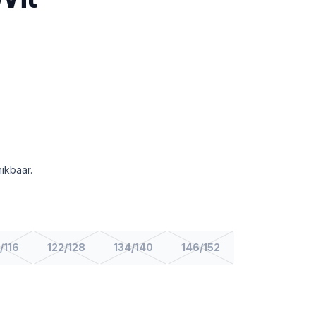
ikbaar.
/116
122/128
134/140
146/152