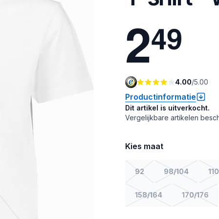
2
4
9
4.00
/
5.00
Productinformatie
Dit artikel is uitverkocht.
Vergelijkbare artikelen besch
Kies maat
92
98/104
110
158/164
170/176