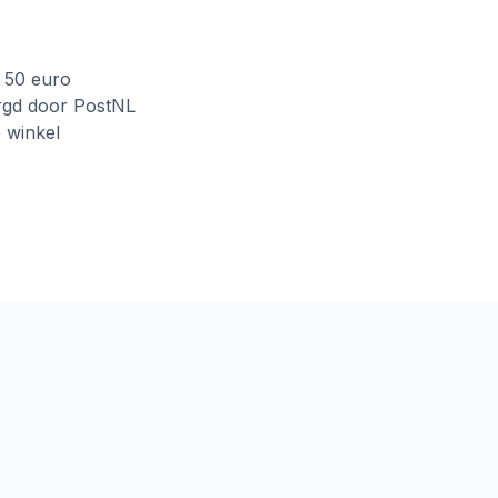
f 50 euro
rgd door PostNL
e winkel