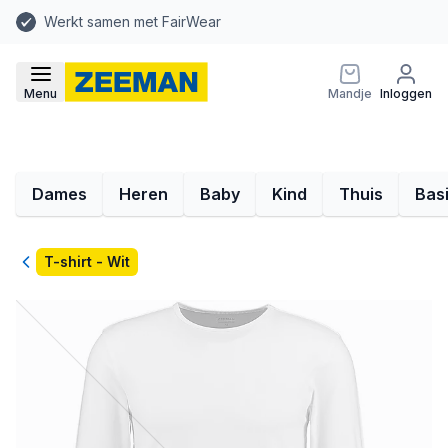
Werkt samen met FairWear
Menu
Mandje
Inloggen
Dames
Heren
Baby
Kind
Thuis
Bas
Terug
T-shirt - Wit