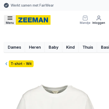
Werkt samen met FairWear
Menu
Mandje
Inloggen
Dames
Heren
Baby
Kind
Thuis
Bas
Terug
T-shirt - Wit