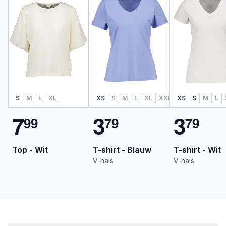
S
M
L
XL
XS
S
M
L
XL
XXL
XS
S
M
L
7
3
3
9
9
7
9
7
9
Top - Wit
T-shirt - Blauw
T-shirt - Wit
V-hals
V-hals