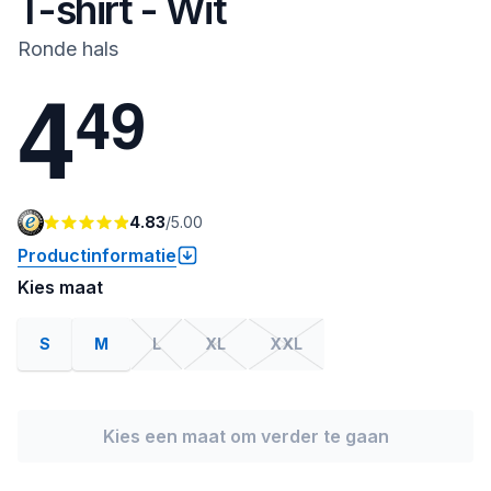
T-shirt - Wit
Ronde hals
4
4
9
4.83
/
5.00
Productinformatie
Kies maat
S
M
L
XL
XXL
Kies een maat om verder te gaan