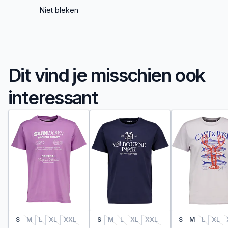
Niet bleken
Dit vind je misschien ook
interessant
S
M
L
XL
XXL
S
M
L
XL
XXL
S
M
L
XL