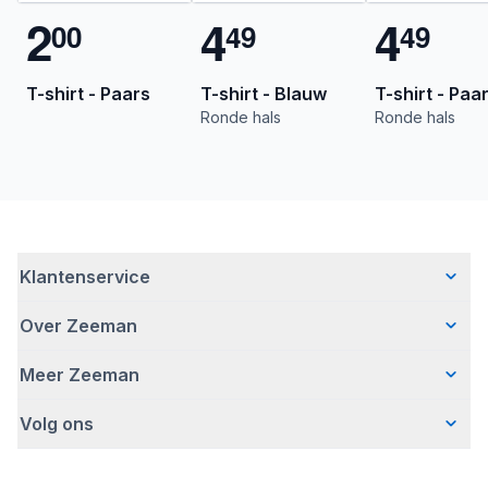
2
4
4
0
0
4
9
4
9
T-shirt - Paars
T-shirt - Blauw
T-shirt - Paa
Ronde hals
Ronde hals
Klantenservice
Over Zeeman
Veelgestelde vragen
Contact
Meer Zeeman
Wie wij zijn
Bezorgen
Ons verhaal
Betalen
Volg ons
Veiligheidswaarschuwing
Hoe wij verantwoord ondernemen
Retourneren
Affiliate programma
Werken bij Zeeman
Garantie
Facebook
Fraude en nepacties
Zeeman Corporate