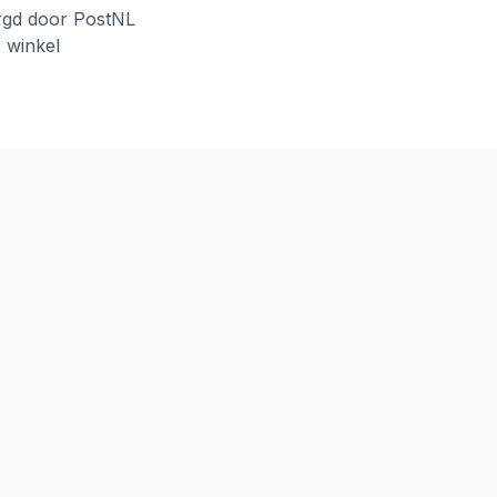
rgd door PostNL
e winkel