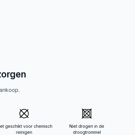
zorgen
aankoop.
iet geschikt voor chemisch
Niet drogen in de
reinigen
droogtrommel