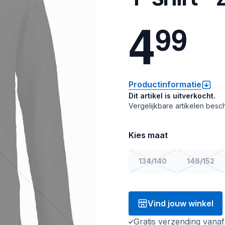
4
9
9
Productinformatie
Dit artikel is uitverkocht.
Vergelijkbare artikelen besch
Kies maat
134/140
146/152
Vind jouw winkel
Gratis verzending vana