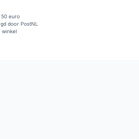
f 50 euro
rgd door PostNL
e winkel