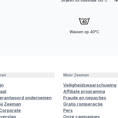
Strijken tot maximaal 150°C
N
Wassen op 40°C
man
Meer Zeeman
jn
Veiligheidswaarschuwing
aal
Affiliate programma
verantwoord ondernemen
Fraude en nepacties
ij Zeeman
Gratis romperactie
Corporate
Pers
verslag
Onze campagnes