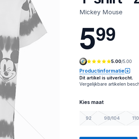
Mickey Mouse
5
9
9
5.00
/
5.00
Productinformatie
Dit artikel is uitverkocht.
Vergelijkbare artikelen besch
Kies maat
92
98/104
110