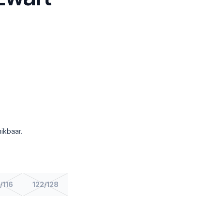
ikbaar.
/116
122/128