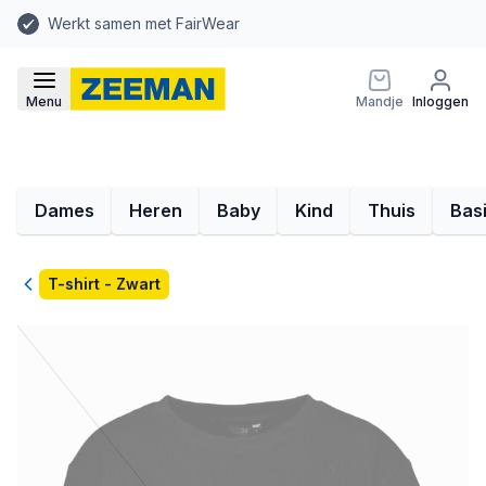
Werkt samen met FairWear
Menu
Mandje
Inloggen
Dames
Heren
Baby
Kind
Thuis
Bas
Terug
T-shirt - Zwart