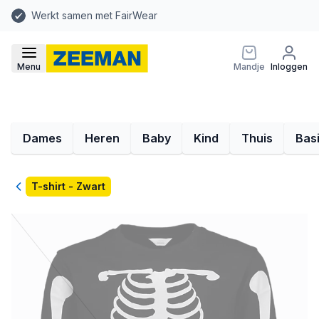
Werkt samen met FairWear
Menu
Mandje
Inloggen
Dames
Heren
Baby
Kind
Thuis
Bas
Terug
T-shirt - Zwart