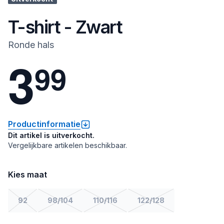
T-shirt - Zwart
Ronde hals
3
9
9
Productinformatie
Dit artikel is uitverkocht.
Vergelijkbare artikelen beschikbaar.
Kies maat
92
98/104
110/116
122/128