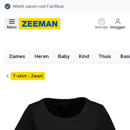
Werkt samen met FairWear
Menu
Mandje
Inloggen
Dames
Heren
Baby
Kind
Thuis
Bas
Terug
T-shirt - Zwart