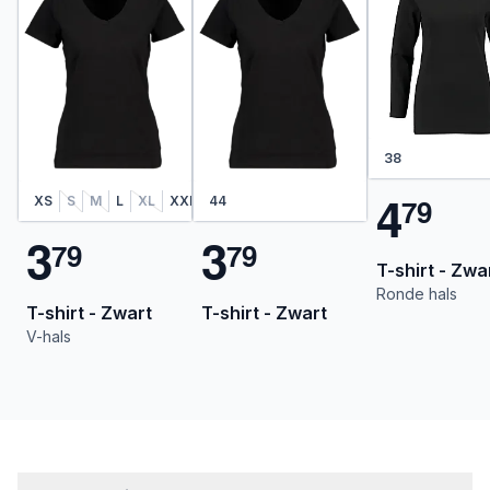
38
4
7
9
XS
S
M
L
XL
XXL
44
3
3
7
9
7
9
T-shirt - Zwa
Ronde hals
T-shirt - Zwart
T-shirt - Zwart
V-hals