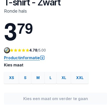
T-shirt - Zwart
Ronde hals
3
7
9
4.78
/
5.00
Productinformatie
Kies maat
XS
S
M
L
XL
XXL
Kies een maat om verder te gaan