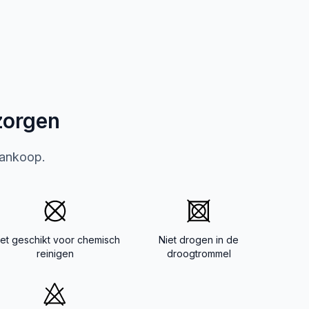
zorgen
aankoop.
iet geschikt voor chemisch
Niet drogen in de
reinigen
droogtrommel