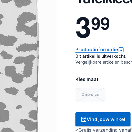
3
9
9
Productinformatie
Dit artikel is uitverkocht.
Vergelijkbare artikelen besch
Kies maat
One size
Vind jouw winkel
Gratis verzending vana