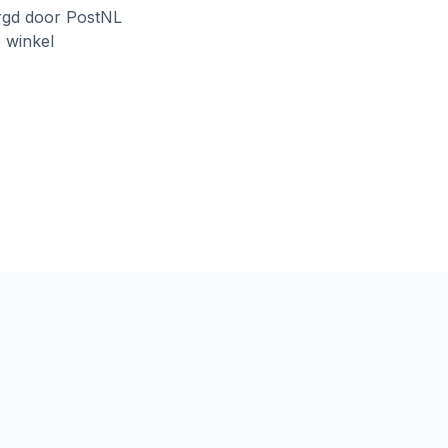
rgd door PostNL
e winkel