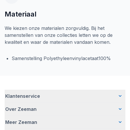
Materiaal
We kiezen onze materialen zorgvuldig. Bij het
samenstellen van onze collecties letten we op de
kwaliteit en waar de materialen vandaan komen.
Samenstelling Polyethyleenvinylacetaat100%
Klantenservice
Over Zeeman
Veelgestelde vragen
Contact
Meer Zeeman
Wie wij zijn
Bezorgen