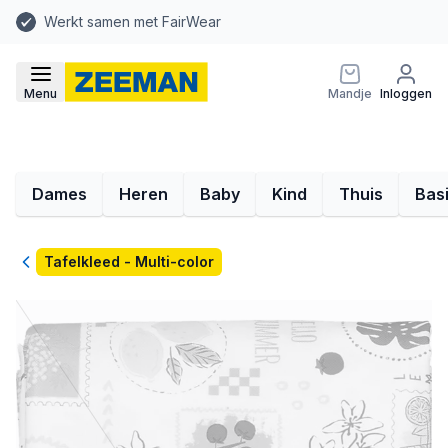
Werkt samen met FairWear
Menu
Mandje
Inloggen
Dames
Heren
Baby
Kind
Thuis
Bas
Terug
Tafelkleed - Multi-color