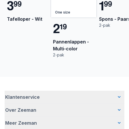
3
1
9
9
9
9
One size
Tafelloper - Wit
Spons - Paar
2
1
9
2-pak
Pannenlappen -
Multi-color
2-pak
Klantenservice
Over Zeeman
Veelgestelde vragen
Contact
Meer Zeeman
Wie wij zijn
Bezorgen