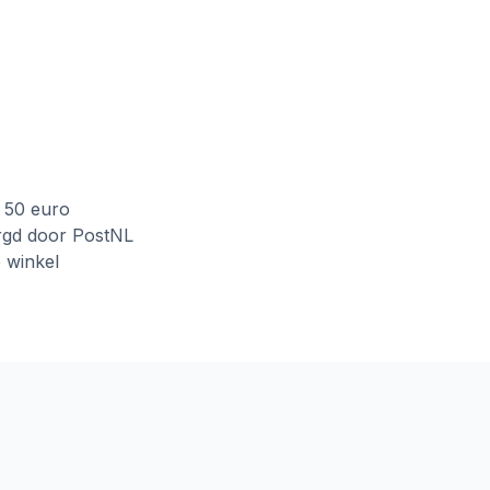
f 50 euro
rgd door PostNL
e winkel