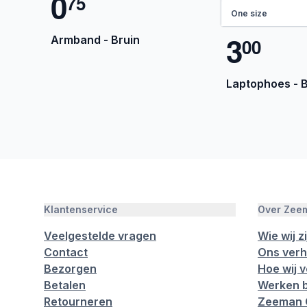
0
7
5
One size
3
Armband - Bruin
0
0
Laptophoes - 
Klantenservice
Over Zee
Veelgestelde vragen
Wie wij zi
Contact
Ons verh
Bezorgen
Hoe wij 
Betalen
Werken b
Retourneren
Zeeman 