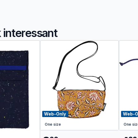
k interessant
Web-Only
Web-O
One size
One siz