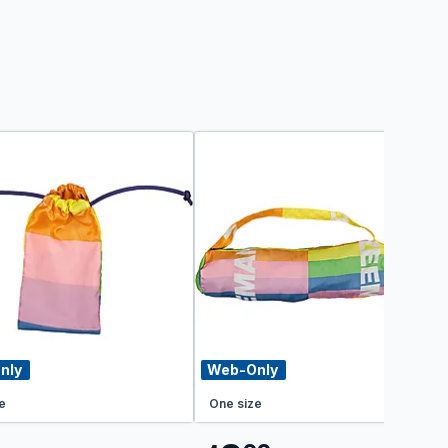
nly
Web-Only
e
One size