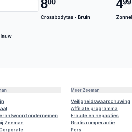
8
4
0
0
9
9
Crossbodytas - Bruin
Zonneb
Blauw
man
Meer Zeeman
jn
Veiligheidswaarschuwing
aal
Affiliate programma
verantwoord ondernemen
Fraude en nepacties
ij Zeeman
Gratis romperactie
Corporate
Pers