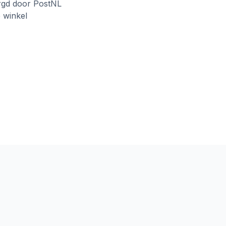
rgd door PostNL
e winkel