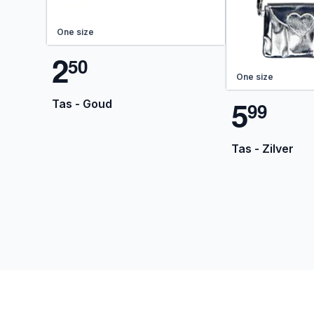
One size
2
5
0
One size
5
Tas - Goud
9
9
Tas - Zilver