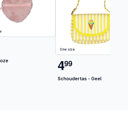
e
One size
4
Roze
9
9
Schoudertas - Geel