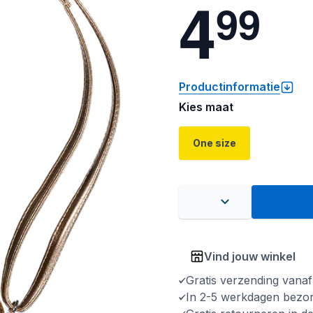
4
9
9
Productinformatie
Kies maat
One size
Vind jouw winkel
Gratis verzending vana
In 2-5 werkdagen bezo