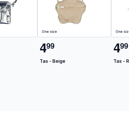
One size
One siz
4
4
9
9
9
9
Tas - Beige
Tas - 