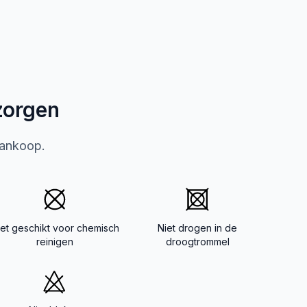
zorgen
aankoop.
iet geschikt voor chemisch
Niet drogen in de
reinigen
droogtrommel